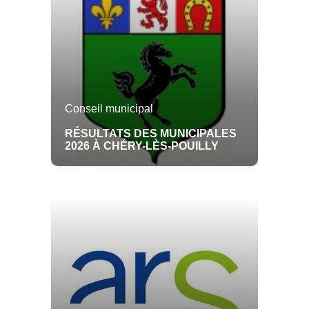
Toute l'actualité
Toute l'actualité
Présentation
Maire
CONSEIL MUNICIPAL
AGENDA
VIVRE ICI
Plan
Adjoint
Toute l'actualité
Toute l'actualit
Histoire
Conseiller
Compte-rendu
Evènements an
DOCUMENTS
ENFANCE ET JEUNESSE
Embellissement
Personnel administratif
Toute l'actualité
Toute l'actualité
Conseil municipal
Personnel technique
Bulletin municipal
Périscolaire
SÉNIORS
CULTURE
SPORTS ET LOISIRS
RÉSULTATS DES MUNICIPALES
Journal communal
Garderie
2026 À CHÉRY-LÈS-POUILLY
Toute l'actualité
Toute l'actualité
Toute l'actualité
PLU
Cantine
Bibliothèque
Football
ASSOCIATIONS
COMMERCES
ENTREPRISES
Autres
Ecole
Concerts et spectacles
Autres sports
Toute l'actualité
Toute l'actualité
Toute l'actualité
Alimentation
DÉMARCHES
INFOS PRATIQUES
Toute l'actualité
Toute l'actualité
Etat civil
Mairie
Guide de vos droits et
Accessibilité
démarches
Santé