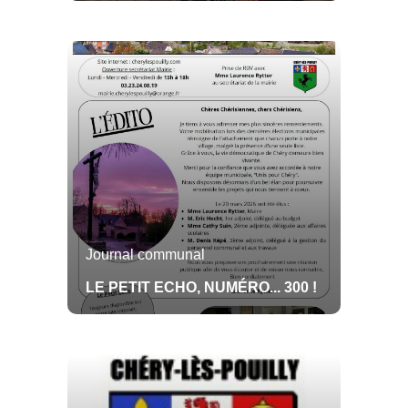
Mairie
CM du 12.09.22
Petit écho
Mairie
Nuancier
Pauvre Buzelle!
Journal communal
Nouvel arrivant
Location salle
LE PETIT ECHO, NUMÉRO... 300 !
Ecole
NOTRE COMMUNE
L'ÉQUIPE MUNICIPALE