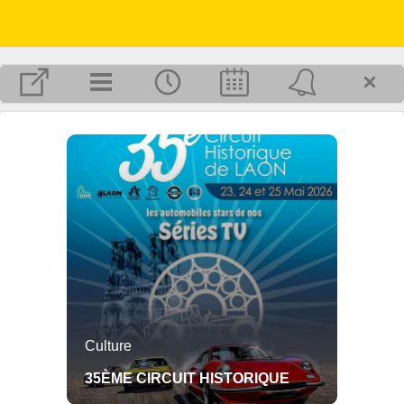
MAIRIE
Secrétariat de mairie ouvert :
Lundi, mercredi et vendredi
de 15h à 18h
Permanence du maire :
Chaque lundi
de 18h à 19h
Tél : 03 23 24 08 19.
Plus d'infos pratiques...
Inscrivez-vous pour recevoir, par mail, les dernières informations publiées
sur Chéry-lès-Pouilly.
OK
Culture
35ÈME CIRCUIT HISTORIQUE