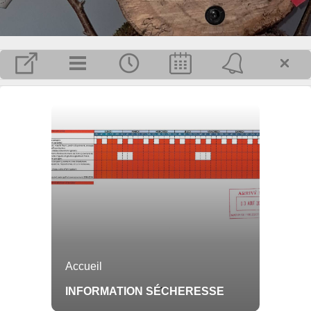
MAIRIE
Le secrétariat est ouvert au public
Lundi, Mercredi et Jeudi de 9h00 à
12h00 et 13h30 à 17h30 Mardi de
9h00 à 12h00 et de 13h30 à 19h00.
Vendredi de 9h00 à 12h00
05.61.01.00.68
mairieaccueil@perlesetcastelet.fr .
Plus d'infos pratiques...
Inscrivez-vous pour recevoir, par mail, les dernières informations publiées
sur Perles-et-Castelet.
OK
Accueil
INFORMATION SÉCHERESSE
NOTRE COMMUNE
L'ÉQUIPE MUNICIPALE