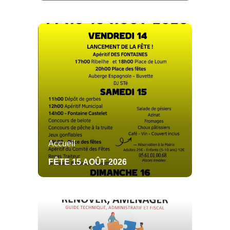
Toute l'actualité
Toute l'actualité
Présentation
CONSEIL MUNICIPAL
AGENDA
TRAVAUX
Histoire
Toute l'actualité
Toute l'actualité
Projets en cours
Commissions
DOCUMENTS
CCHA
CULTURE
Toute l'actualité
Toute l'actualité
Toute l'actualité
Bibliothèque
COMITE DES FËTES
PHOTOS
COMMERCES
Toute l'actualité
Toute l'actualité
Toute l'actualité
Alimentation
ENTREPRISES
TOURISME
Toute l'actualité
Toute l'actualité
Accueil
Artisans
Domaine skiable
HOTELS RESTAURANTS BARS
DÉMARCHES
FÊTE 15 AOÛT 2026
Auto-entrepreneurs
Tourisme vert
Toute l'actualité
Toute l'actualité
Patrimoine
Hotels
Guide de vos droit
INFOS PRATIQUES
archéologique
démarches
Toute l'actualité
Mairie