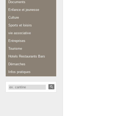
Documents
Enfance et jeunesse
Culture
Sports et loisirs
vie associative
Entreprises
Tourisme
Hotels Restaurants Bars
Démarches
Infos pratiques