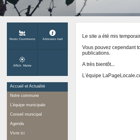
Le site a été mis temporai
Nosto Coummuno
Adresses mail
Vous pouvez cependant touj
publications.
A très bientôt...
Affich. Mairie
L'équipe LaPageLocale.
Accueil et Actualité
Notre commune
L'équipe municipale
Conseil municipal
Agenda
Vivre ici