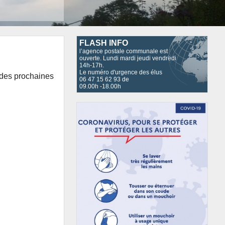
FLASH INFO
l’agence postale communale est
ouverte. Lundi mardi jeudi vendredi
14h-17h.
Le numéro d'urgence des élus
i des prochaines
06 47 15 62 93 de
09.00h -18.00h