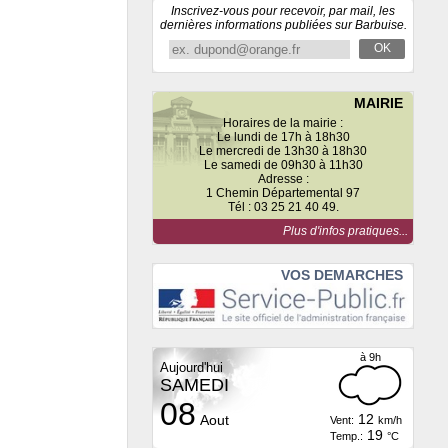
Inscrivez-vous pour recevoir, par mail, les
dernières informations publiées sur Barbuise.
OK
MAIRIE
Horaires de la mairie :
Le lundi de 17h à 18h30
Le mercredi de 13h30 à 18h30
Le samedi de 09h30 à 11h30
Adresse :
1 Chemin Départemental 97
Tél : 03 25 21 40 49.
Plus d'infos pratiques...
VOS DEMARCHES
08
DIMANCHE à 9h
LUNDI à 9h
5
5
Vent:
km/h
Vent:
km/h
28
29
Temp.:
°C
Temp.:
°C