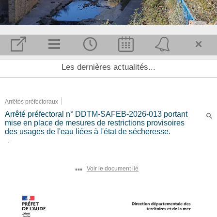
Accueil et Actualité
Les dernières actualités...
Notre commune
Agenda
|
Arrêtés préfectoraux
Risques & Prévention
Arrêté préfectoral n° DDTM-SAFEB-2026-013 portant
Sports, Loisirs & Culture
mise en place de mesures de restrictions provisoires
des usages de l'eau liées à l'état de sécheresse.
Hébergements
.
Artisans & commerces
Tourisme
▪▪▪
Voir le document lié
Restaurants & Bars
Infos pratiques
MAIRIE
AGENDA