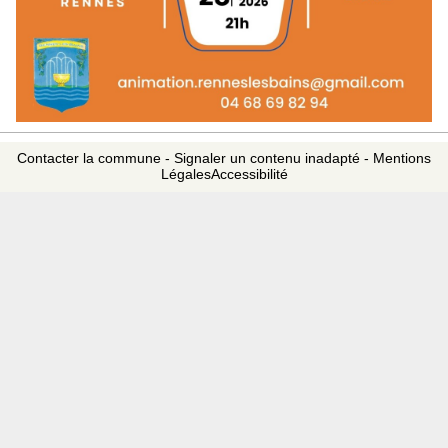
Contacter la commune
-
Signaler un contenu inadapté
-
Mentions
Légales
Accessibilité
|
Concert BAHOOKIE
Sports, Loisirs & Culture
Le vendredi 31 juillet 2026
.