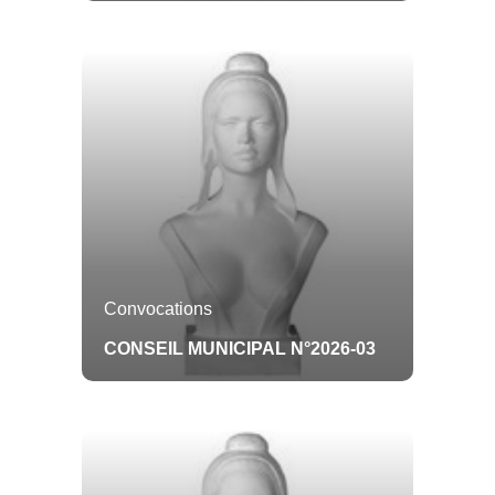
NOTRE COMMUNE
L'ÉQUIPE MUNICIPALE
Toute l'actualité
Toute l'actualité
CONSEIL MUNICIPAL
AGENDA
VIVRE ICI
Toute l'actualité
Toute l'actualit
Convocations
ASTEURE À VERRIÈRES
ARRÊTÉS
Procès-verbaux
Toute l'actualité
Toute l'actualité
Délibérations
Arrêtés
ASSOCIATIONS
INFOS PRATIQUES
départementaux
Toute l'actualité
Toute l'actualité
Convocations
Arrêtés municipaux
Horaires et contacts
Arrêtés préfectorau
CONSEIL MUNICIPAL N°2026-03
Délibération Grand
Cognac
Urbanisme