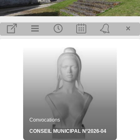
MAIRIE
Horaires de la mairie :
Du lundi au vendredi de 08h30 à
12h30
Adresse :
1 place de la Mairie
16130 VERRIERES
Tél : 05 45 83 02 80
Mail : mairie@verrieres16130.fr
.
Plus d'infos pratiques...
Inscrivez-vous pour recevoir, par mail, les dernières informations publiées
Convocations
sur Verrières.
OK
CONSEIL MUNICIPAL N°2026-04