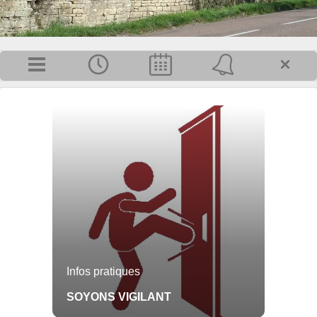
MAIRIE
Horaires de la mairie :
Le lundi et le jeudi de 9 h 30 à 17 h
30.
15 rue François Rodier
21700 Villars-Fontaine
Tél : 03 80 61 24 00
@ cliquer sur l'enveloppe en haut de
la page..
Plus d'infos pratiques...
Inscrivez-vous pour recevoir, par mail, les dernières informations publiées
sur Villars-Fontaine.
OK
Infos pratiques
SOYONS VIGILANT
NOTRE COMMUNE
L'ÉQUIPE MUNICIPALE