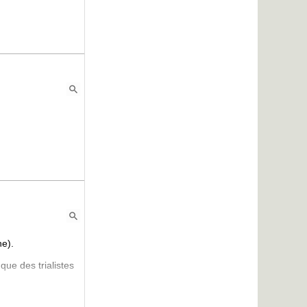
he).
ue des trialistes