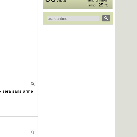
Vent:
km/h
Vent:
km/h
26
28
Temp.:
°C
Temp.:
°C
le sera sans arme