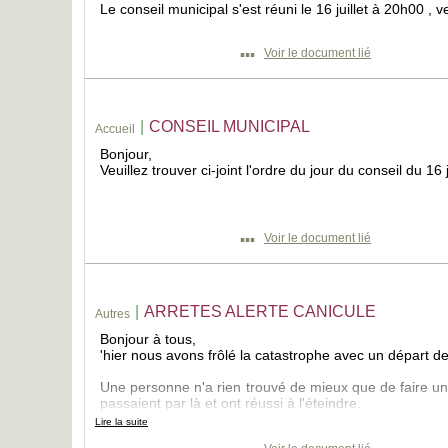
Le conseil municipal s'est réuni le 16 juillet à 20h00 , v
▪▪▪
Voir le document lié
|
CONSEIL MUNICIPAL
Accueil
Bonjour,
Veuillez trouver ci-joint l'ordre du jour du conseil du 16 j
▪▪▪
Voir le document lié
|
ARRETES ALERTE CANICULE
Autres
Bonjour à tous,
'hier nous avons frôlé la catastrophe avec un départ d
Une personne n'a rien trouvé de mieux que de faire un
passaient par là et ont réussi à l'éteindre.
Lire la suite
Vous trouverez ci-joint les divers arrêtés.