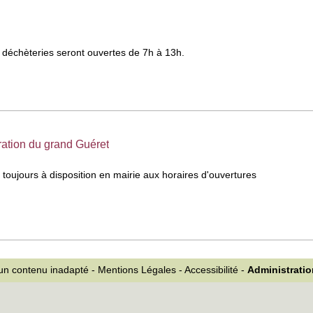
s déchèteries seront ouvertes de 7h à 13h.
ation du grand Guéret
toujours à disposition en mairie aux horaires d'ouvertures
 un contenu inadapté
-
Mentions Légales
-
Accessibilité
-
Administrati
NEMENT