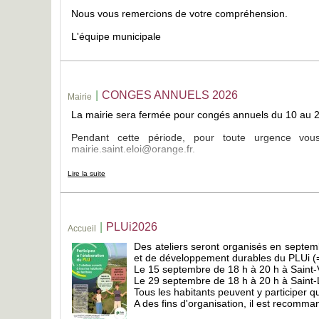
Nous vous remercions de votre compréhension.
L'équipe municipale
|
CONGES ANNUELS 2026
Mairie
La mairie sera fermée pour congés annuels du 10 au 2
Pendant cette période, pour toute urgence 
mairie.saint.eloi@orange.fr.
Le secrétariat réouvrira aux horaires habituels le lundi
Lire la suite
Nous vous remercions de votre compréhension et vous
L'équipe municipale
|
PLUi2026
Accueil
Des ateliers seront organisés en septemb
et de développement durables du PLUi (= le
Le 15 septembre de 18 h à 20 h à Saint-
Le 29 septembre de 18 h à 20 h à Saint-
Tous les habitants peuvent y participer que
A des fins d'organisation, il est recomma