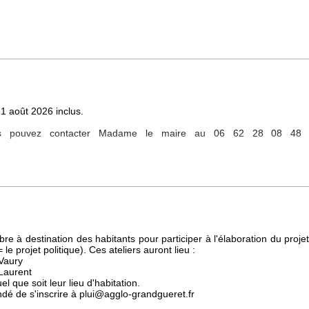
1 août 2026 inclus.
vous pouvez contacter Madame le maire au 06 62 28 08 48
 24 août.
 souhaitons un bon été.
re à destination des habitants pour participer à l'élaboration du pro
 projet politique). Ces ateliers auront lieu :
Vaury
Laurent
l que soit leur lieu d'habitation.
ndé de s'inscrire à plui@agglo-grandgueret.fr