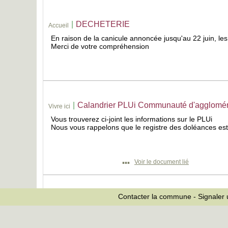
|
DECHETERIE
Accueil
En raison de la canicule annoncée jusqu'au 22 juin, le
Merci de votre compréhension
|
Calandrier PLUi Communauté d'agglomér
Vivre ici
Vous trouverez ci-joint les informations sur le PLUi
Nous vous rappelons que le registre des doléances est 
▪▪▪
Voir le document lié
Contacter la commune
-
Signaler
|
DECOUVERTE DE NOTRE ENVIRON
Vivre ici
Bonjour à tous,