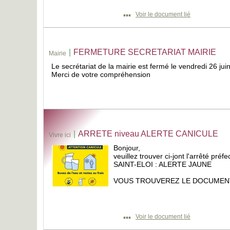
▪▪▪
Voir le document lié
|
FERMETURE SECRETARIAT MAIRIE
Mairie
Le secrétariat de la mairie est fermé le vendredi 26 jui
Merci de votre compréhension
|
ARRETE niveau ALERTE CANICULE
Vivre ici
Bonjour,
veuillez trouver ci-jont l'arrêté pr
SAINT-ELOI : ALERTE JAUNE
VOUS TROUVEREZ LE DOCUMENT
▪▪▪
Voir le document lié