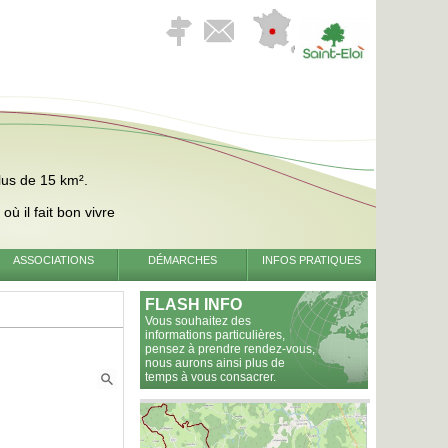
lus de 15 km².
ù il fait bon vivre
ASSOCIATIONS
DÉMARCHES
INFOS PRATIQUES
FLASH INFO
Vous souhaitez des
informations particulières,
pensez à prendre rendez-vous,
nous aurons ainsi plus de
temps à vous consacrer.