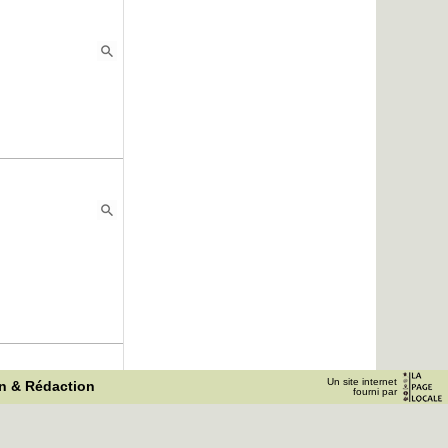
Un site internet
on & Rédaction
fourni par