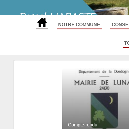
NOTRE COMMUNE
CONSEI
Toute l'actualité
Toute l
Intercommunalité
Compte
T
Autres
T
R
O
T
G
Compte-rendu