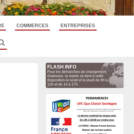
RE
COMMERCES
ENTREPRISES
Toute l'actualité
Toute l'actualité
Alimentation
Artisans
Traiteurs
FLASH INFO
Pour les démarches de changement
d'adresse, la mairie se tient à votre
disposition le lundi et le jeudi de 9h à
12h et de 14 à 17h.