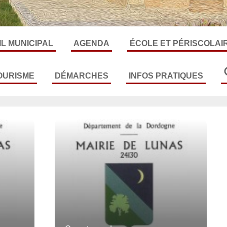
L MUNICIPAL
AGENDA
ÉCOLE ET PÉRISCOLAI
'actualité
Toute l'actualité
-rendu
Garderie
OURISME
DÉMARCHES
INFOS PRATIQUES
oute l'actualité
Toute l'actualité
Toute l'actualité
andonnées
Etat civil
Mairie
ffice tourisme
liste électorale
Santé
ourisme vert
resencement militaire
Numéros d'urgences
îtes
Urbanisme
Déchets
météo
Règles de vie
Location de salle