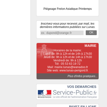
Piégeage Frelon Asiatique Printemps
Inscrivez-vous pour recevoir, par mail, les
dernières informations publiées sur Lunas.
OK
MAIRIE
Horaires de la mairie:
Lundi de: 9h à 12h et de 14h à 17h30
Jeudi de: 9h à 12h et de 14h à 17h30
Vendredi de: 9h à 12h
Tél : 05 53 63 19 72
Mail: mairie.lunas@wanadoo.fr
Site web: www.lunas-perigord.fr.
Plus d'infos pratiques...
VOS DEMARCHES
PAYEZ EN LIGNE