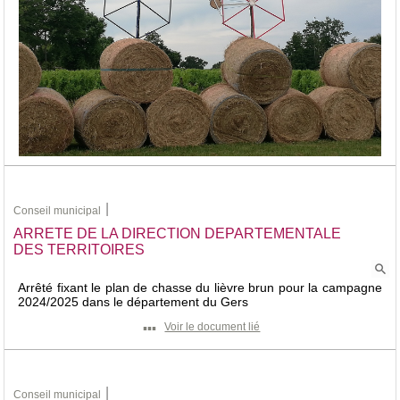
Les axes principaux seront fermés vers 11h 30 pour le passage
de la caravane à 12 h 30,
les coureurs passeront entre 14 h et 15 h
En comptant sur votre présence afin de passer un bon moment
tous ensemble!
Le foyer Rural
|
Conseil municipal
ARRETE DE LA DIRECTION DEPARTEMENTALE
DES TERRITOIRES
Arrêté fixant le plan de chasse du lièvre brun pour la campagne
2024/2025 dans le département du Gers
▪▪▪
Voir le document lié
|
Conseil municipal