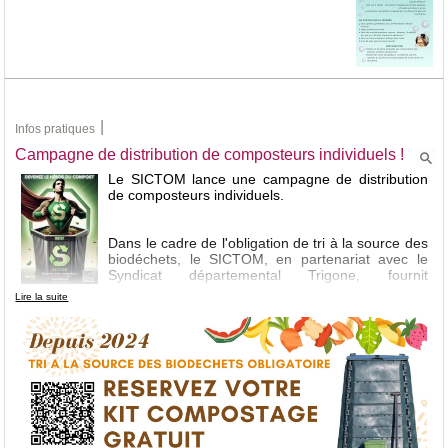
|
Infos pratiques
Campagne de distribution de composteurs individuels !
Le SICTOM lance une campagne de distribution
de composteurs individuels.
Dans le cadre de l'obligation de tri à la source des
biodéchets, le SICTOM, en partenariat avec le
Syndicat départemental Trigone, fournit
GRATUITEMENT des kits compostage aux
Lire la suite
usagers du territoire.
Le kit comprend :
un composteur en plastique recyclé/recyclable
un bio-seau pour transvaser les déchets de la cuisine au
composteur
une tige aératrice