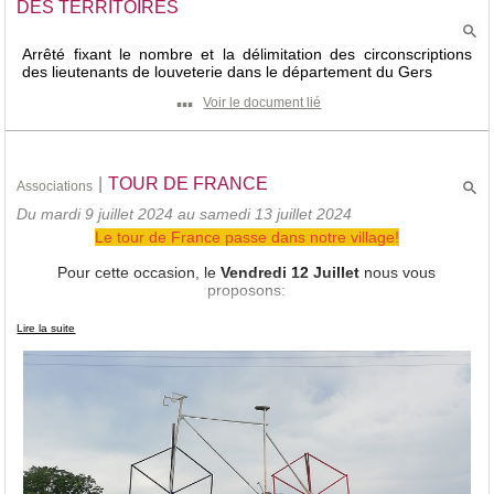
DES TERRITOIRES
tarte aux pommes
Arrêté fixant le nombre et la délimitation des circonscriptions
bière et vin
des lieutenants de louveterie dans le département du Gers
café-armagnac
▪▪▪
Voir le document lié
RESERVATION AVANT LE 24 NOVEMBRE 2024
AU 06 37 42 84 15
|
TOUR DE FRANCE
Associations
Repas organisé par la société de chasse de Salles-d'Armagnac
Du mardi 9 juillet 2024 au samedi 13 juillet 2024
Le tour de France passe dans notre village!
Pour cette occasion, le
Vendredi 12 Juillet
nous vous
proposons:
Restauration rapide le midi
Lire la suite
(Sandwichs, ventrèches ou saucisses, frites, glace)
Buvette
Musique et retransmission sur écran de la course
Jeux de société, jeux de cartes, pétanque pour la suite de la
journée