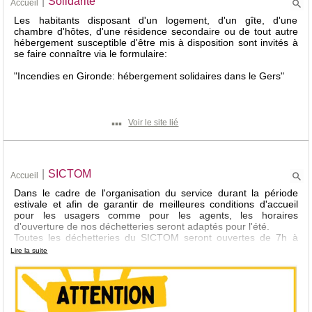
|
Solidarité
Accueil
600 route de la mairie
La croix
Les habitants disposant d'un logement, d'un gîte, d'une
32 370 Salles-d'Armagnac
chambre d'hôtes, d'une résidence secondaire ou de tout autre
Tél : 05 62 09 19 30.
hébergement susceptible d'être mis à disposition sont invités à
Plus d'infos pratiques...
se faire connaître via le formulaire:
Inscrivez-vous pour recevoir, par mail, les dernières informations publiées
"Incendies en Gironde: hébergement solidaires dans le Gers"
sur Salles-d'Armagnac.
OK
▪▪▪
Voir le site lié
|
SICTOM
Accueil
Dans le cadre de l'organisation du service durant la période
estivale et afin de garantir de meilleures conditions d'accueil
pour les usagers comme pour les agents, les horaires
d'ouverture de nos déchetteries seront adaptés pour l'été.
Toutes les déchetteries du SICTOM seront ouvertes de 7h à
13h30 à compter du 29 juin 2026 et jusqu'au 29 août 2026.
Lire la suite
Cette modification engendre une augmentation de l'amplitude
horaire d'environ 10h/semaine. Pour pallier cela, certaines
déchetteries seront fermées sur une ou deux journée(s).
Vous trouverez ci-joint le détail des nouveaux horaires et jours
d'ouverture applicables à chaque site.