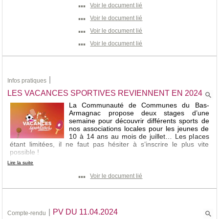
▪▪▪
Voir le document lié
▪▪▪
Voir le document lié
▪▪▪
Voir le document lié
▪▪▪
Voir le document lié
|
Infos pratiques
LES VACANCES SPORTIVES REVIENNENT EN 2024
La Communauté de Communes du Bas-
Armagnac propose deux stages d’une
semaine pour découvrir différents sports de
nos associations locales pour les jeunes de
10 à 14 ans au mois de juillet… Les places
étant limitées, il ne faut pas hésiter à s’inscrire le plus vite
possible !
Lire la suite
Vous trouverez les informations (dates, tarifs, organisation, lieu
d’accueil) dans le flyer ci-joint ainsi que le bulletin d’inscription à
▪▪▪
Voir le document lié
renvoyer par mail à cdieu.enfance@cc-basarmagnac.fr ou à
venir retirer à la CCBA ou sur l’un des ALSH (Le Houga,
Manciet, Nogaro).
|
PV DU 11.04.2024
Compte-rendu