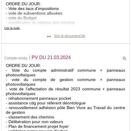
ORDRE DU JOUR:
- Vote des taux d'impositions
- vote de subventions allouées
- vote du Budget
- modification du tableau des emplois
-questions divers
Lire la suite
▪▪▪
Voir le document lié
|
PV DU 21.03.2024
Compte-rendu
ORDRE DU JOUR:
- Vote du compte administratif commune + panneaux
photovoltaïques
- vote du compte de gestion commune + panneaux
photovoltaïques
- vote de l'affectation de résultat 2023 commune + panneaux
photovoltaïques
- réhabonnement panneaux pocket
- assistance cdg pour référent déontologue
- renouvellement adhésion pôle Bien Vivre au Travail du centre
de gestion
- classement des chemins
- Délibération pour non valeurs
- Plan de financement projet foyer
- validation prime pouvoir d'achat