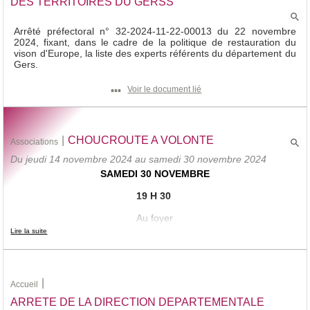
DES TERRITOIRES DU GERSS
Arrêté préfectoral n° 32-2024-11-22-00013 du 22 novembre
2024, fixant, dans le cadre de la politique de restauration du
vison d'Europe, la liste des experts référents du département du
Gers.
▪▪▪
Voir le document lié
|
CHOUCROUTE A VOLONTE
Associations
Du jeudi 14 novembre 2024 au samedi 30 novembre 2024
SAMEDI 30 NOVEMBRE
19 H 30
Au foyer
Lire la suite
Menu
soupe
|
choucroute à volonté
Accueil
ARRETE DE LA DIRECTION DEPARTEMENTALE
salade fromage