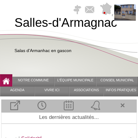
Salles-d'Armagnac
Salas d'Armanhac en gascon
NOTRE COMMUNE
L'ÉQUIPE MUNICIPALE
CONSEIL MUNICIPAL
AGENDA
VIVRE ICI
ASSOCIATIONS
INFOS PRATIQUES
MAIRIE
Les dernières actualités...
Horaires de la mairie :
Le mardi de 13 h 30 à 17 h 30
Le jeudi de 9 h 00 à 13 h 00
Adresse :