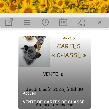
MAIRIE
Horaires de la mairie :
Du lundi au vendredi de 8h30 à
12h00 et de 13h30 à 17h00
Adresse :
22 avenue de Gascogne - 32730
VILLECOMTAL-SUR-ARROS
Tél : 05 62 64 87 36
mairie.villecomtal@free.fr.
Plus d'infos pratiques...
Inscrivez-vous pour recevoir, par mail, les dernières informations publiées
sur Villecomtal-sur-Arros.
OK
Accueil
VENTE DE CARTES DE CHASSE