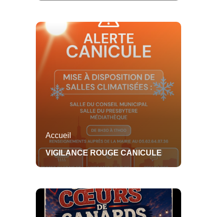
Histoire
Bibliothèque
Carte Grise
Permis Conduire
Passeport
C.N.I.
Com. Com.
Accueil
VIGILANCE ROUGE CANICULE
NOTRE COMMUNE
L'ÉQUIPE MUNICIPALE
Toute l'actualité
Toute l'actualité
Présentation
L'équipe
CONSEIL MUNICIPAL
AGENDA
VIVRE ICI
Plan
Maire
Toute l'actualité
Toute l'actualit