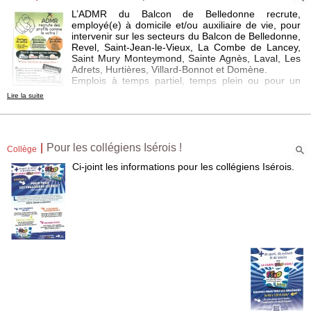
L’ADMR du Balcon de Belledonne recrute,
employé(e) à domicile et/ou auxiliaire de vie, pour
intervenir sur les secteurs du Balcon de Belledonne,
Revel, Saint-Jean-le-Vieux, La Combe de Lancey,
Saint Mury Monteymond, Sainte Agnès, Laval, Les
Adrets, Hurtières, Villard-Bonnot et Domène.
Emplois à temps partiel, temps plein ou pour un
emploi d'été.
Lire la suite
Condition : être véhiculé (frais kilométriques remboursés).
Contact : 06 79 03 81 36 ou le 04 76 40 60 66
|
Pour les collégiens Isérois !
Collège