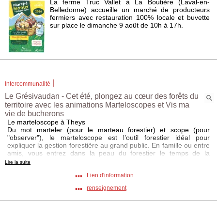
La ferme Truc Vallet à La Boutière (Laval-en-
Belledonne) accueille un marché de producteurs
fermiers avec restauration 100% locale et buvette
sur place le dimanche 9 août de 10h à 17h.
|
Intercommunalité
Le Grésivaudan - Cet été, plongez au cœur des forêts du
territoire avec les animations Marteloscopes et Vis ma
vie de bucherons
Le marteloscope à Theys
Du mot marteler (pour le marteau forestier) et scope (pour
"observer"), le marteloscope est l’outil forestier idéal pour
expliquer la gestion forestière au grand public. En famille ou entre
amis, vous entrez dans la peau du forestier le temps de la
découverte du site. A l’aide d’une application sur tablette (fournie
Lire la suite
sur place), vous pourrez observer les arbres et choisir ceux à
▪▪▪
Lien d'information
conserver ou à couper, visualiser les retombées économiques et
environnementales de ses choix et ainsi simuler les incidences
▪▪▪
renseignement
sur le développement de la parcelle. Accompagné par un
professionnel, il vous expliquera tout sur la gestion forestière et
ses enjeux écologiques, sociaux, productifs et répondra à vos
questions.