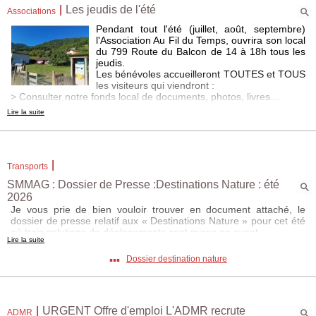
4 dates cet été : les 24 et 31 juillet de 14h à 16h30 et les 7 et 14
|
Les jeudis de l'été
Associations
août de 10h à 12h30.
Pendant tout l'été (juillet, août, septembre)
+d’infos voir lien ci dessous
l'Association Au Fil du Temps, ouvrira son local
du 799 Route du Balcon de 14 à 18h tous les
Vis ma vie de bucherons
jeudis.
Du 15 juillet au 12 août tous les mercredis après-midi, dans les
Les bénévoles accueilleront TOUTES et TOUS
différentes forêts du territoire, le grand public rencontre des
les visiteurs qui viendront :
professionnels du milieu et découvre toutes les facettes des
> Consulter notre fonds local de documents, photos, livres…
métiers de la forêt : sa gestion, sa préservation et son
> Bavarder, échanger…
exploitation.
Lire la suite
> Boire un rafraichissement, ou même jouer à un jeu de société,
Renseignez-vous en bureaux d’information touristique et sur le
ou tricoter … au frais pour passer un moment convivial dans un
lien ci dessous
paysage de carte postale !
|
Transports
SMMAG : Dossier de Presse :Destinations Nature : été
2026
Je vous prie de bien vouloir trouver en document attaché, le
dossier de presse relatif aux « Destinations Nature » pour cet été
où trois solutions de déplacements sont mises en avant.
Lire la suite
▪▪▪
Dossier destination nature
|
URGENT Offre d'emploi L'ADMR recrute
ADMR