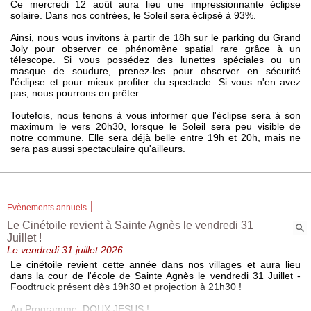
Ce mercredi 12 août aura lieu une impressionnante éclipse
solaire. Dans nos contrées, le Soleil sera éclipsé à 93%.
Vivre ici
Ainsi, nous vous invitons à partir de 18h sur le parking du Grand
Documents
Joly pour observer ce phénomène spatial rare grâce à un
télescope. Si vous possédez des lunettes spéciales ou un
Enfance et jeunesse
masque de soudure, prenez-les pour observer en sécurité
Culture
l'éclipse et pour mieux profiter du spectacle. Si vous n'en avez
pas, nous pourrons en prêter.
Associations
Toutefois, nous tenons à vous informer que l'éclipse sera à son
Commerces
maximum le vers 20h30, lorsque le Soleil sera peu visible de
notre commune. Elle sera déjà belle entre 19h et 20h, mais ne
Entreprises
Tourisme
Démarches
|
Infos pratiques
Evènements annuels
Le Cinétoile revient à Sainte Agnès le vendredi 31
Juillet !
Le vendredi 31 juillet 2026
MAIRIE
AGENDA
Le cinétoile revient cette année dans nos villages et aura lieu
08
Horaires téléphonique de la mairie:
Le Grésivaudan -
dans la cour de l'école de Sainte Agnès le vendredi 31 Juillet -
Lundi de 8h30 à 17h30.
Conférence Musée La
Foodtruck présent dès 19h30 et projection à 21h30 !
Mardi et jeudi
Galerie - Uriage les
août
de 9h30 à 18h30.
Bains, du marais à la
Au Programme: DOUX JESUS !
Marché fermier avec