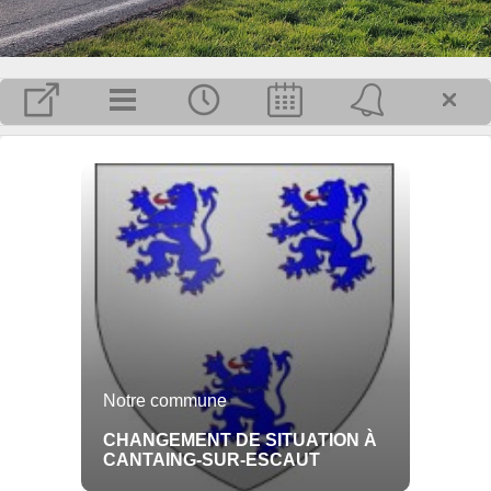
MAIRIE
Horaires de la mairie :
Du lundi au vendredi de 11h à 12h
fermée le mercredi
Adresse :
Place de la Mairie
59267
Cantaing-sur-Escaut
E-
mail:cantaingsurescaut@gmail.com
Tél : 03 27 74 10 51.
Plus d'infos pratiques...
Inscrivez-vous pour recevoir, par mail, les dernières informations publiées
Notre commune
sur Cantaing-sur-Escaut.
OK
CHANGEMENT DE SITUATION À
CANTAING-SUR-ESCAUT