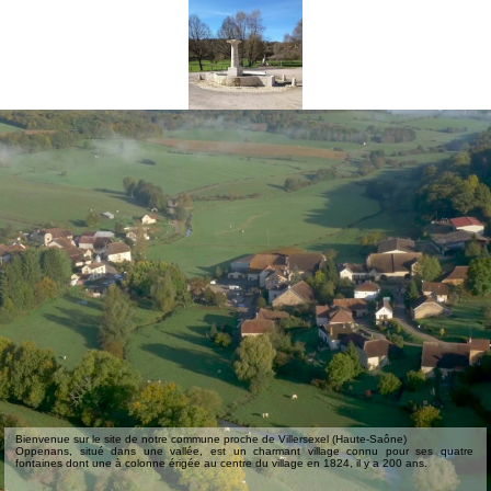
Bienvenue sur le site de notre commune proche de Villersexel (Haute-Saône)
Oppenans, situé dans une vallée, est un charmant village connu pour ses quatre
fontaines dont une à colonne érigée au centre du village en 1824, il y a 200 ans.