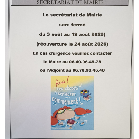
Horaires d'ouverture au Public:
Lundi : 10h à 11h 30
Mercredi : 9h30 à 11h30
Adresse :
1 Place de la Mairie
70110 OPPENANS
Tél : 03 84 78 76 32
E-mail: mairie.oppenans@orange.fr
Site internet : www.oppenans.fr.
Plus d'infos pratiques...
Inscrivez-vous pour recevoir, par mail, les dernières informations publiées
sur Oppenans.
OK
Mairie horaire
CCPV