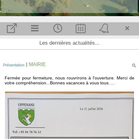
Accueil et Actualité
Les dernières actualités...
Notre commune
L'équipe municipale
|
MAIRIE
Présentation
Conseil municipal
Agenda
Fermée pour fermeture, nous rouvrirons à l'ouverture. Merci de
votre compréhension...Bonnes vacances à vous tous.....
Vivre ici
Communauté de communes
Comité des Fêtes
Tourisme
Infos pratiques
MAIRIE