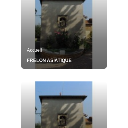
Accueil
FRELON ASIATIQUE