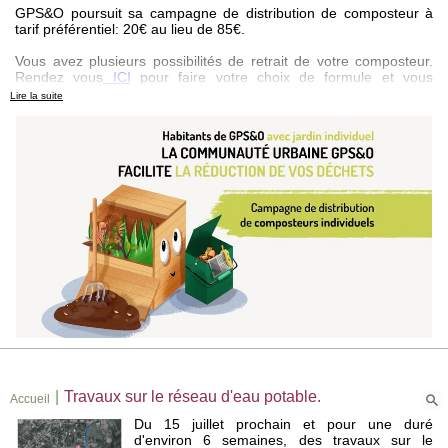
GPS&O poursuit sa campagne de distribution de composteur à
tarif préférentiel: 20€ au lieu de 85€.
Vous avez plusieurs possibilités de retrait de votre composteur.
Rendez vous
ICI
pour faire votre choix de formule et vous
inscrire.
Lire la suite
|
Travaux sur le réseau d'eau potable.
Accueil
Du 15 juillet prochain et pour une duré
d'environ 6 semaines, des travaux sur le