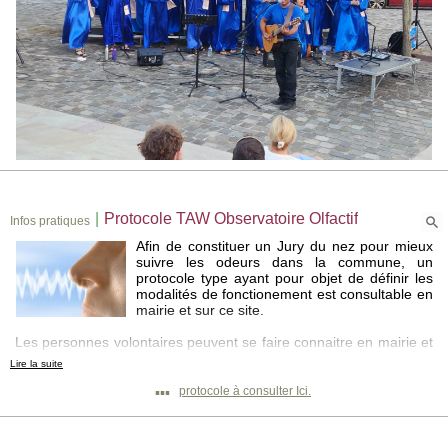
|
Protocole TAW Observatoire Olfactif
Infos pratiques
Afin de constituer un Jury du nez pour mieux
suivre les odeurs dans la commune, un
protocole type ayant pour objet de définir les
modalités de fonctionement est consultable en
mairie et sur ce site.
Les personnes volontaires peuvent se faire connaitre en mairie et
par la suite, bénéficieront d'une formation.
Lire la suite
Merci par avance à ceux et celles qui prendront part à ce projet.
▪▪▪
protocole à consulter Ici.