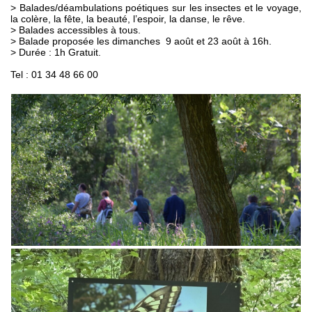
> Balades/déambulations poétiques sur les insectes et le voyage,
15
Horaires de la mairie :
Concours de pétanque
la colère, la fête, la beauté, l’espoir, la danse, le rêve.
> Balades accessibles à tous.
Mardi de 9h à 11h30
août
> Balade proposée les dimanches 9 août et 23 août à 16h.
Jeudi et vendredi de 9h à 11h30
20
Cinéma en plein air
et de 14h à 18h.
> Durée : 1h Gratuit.
août
Adresse:
Tel : 01 34 48 66 00
Place de la mairie
13
Concours de boules
78440 Guitrancourt
01 34 79 12 09
septembre
26
Contacts:
Loto
Cliquer sur l'enveloppe en haut de
page.
septembre
27
Plus d'infos pratiques...
Concours de boules
septembre
03
Salon artisanal
octobre
04
Salon artisanal
Inscrivez-vous pour recevoir, par mail, les dernières informations publiées
octobre
sur Guitrancourt.
13
Restaurant éphémère
OK
novembre
14
Restaurant éphémère