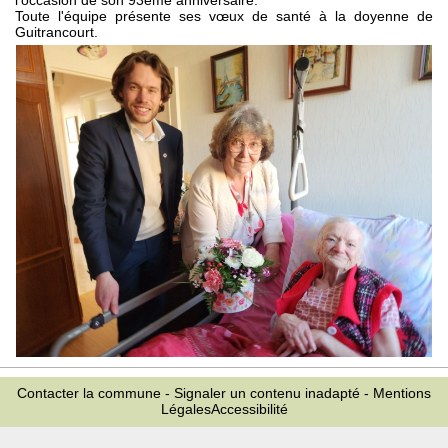
l'occasion de son 93ème anniversaire.
Toute l'équipe présente ses vœux de santé à la doyenne de
Guitrancourt.
Contacter la commune
-
Signaler un contenu inadapté
-
Mentions
Légales
Accessibilité
|
2026
Compte-rendu
conseil du: