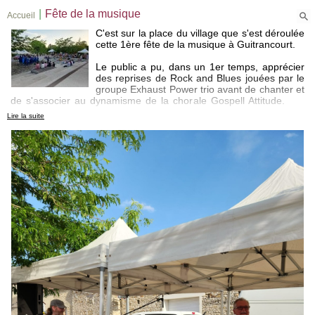
|
Fête de la musique
Accueil
C'est sur la place du village que s'est déroulée
cette 1ère fête de la musique à Guitrancourt.
Le public a pu, dans un 1er temps, apprécier
des reprises de Rock and Blues jouées par le
groupe Exhaust Power trio avant de chanter et
de s'associer au dynamisme de la chorale Gospell Attitude.
vidéo
ICI
Lire la suite
merci également au food truck Bam et ses hamburgers qui ont
régalé nos papilles.