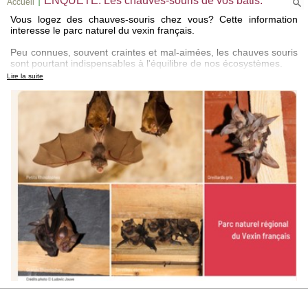
|
ENQUETE: Les chauves-souris de vos bâtis.
Accueil
Vous logez des chauves-souris chez vous? Cette information
interesse le parc naturel du vexin français.
Peu connues, souvent craintes et mal-aimées, les chauves souris
sont pourtant indispensables à l'équilibre de nos écosystèmes.
Lire la suite
Le parc collecte des informations précieuses concernant ces
espèces rares et protégées.
Si vous pensez en avoir chez vous, dites le en remplissant le
formulaire que vous trouverez
ICI