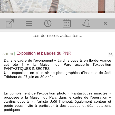
Accueil et Actualité
Les dernières actualités...
Notre commune
Conseil municipal
|
Exposition et balades du PNR
Accueil
Agenda
Dans le cadre de l’évènement « Jardins ouverts en Ile-de-France
Urbanisme
cet été ! » la Maison du Parc accueille l’exposition
FANTASTIQUES INSECTES !
Enfance et jeunesse
Une exposition en plein air de photographies d’insectes de Joël
Tribhout du 27 juin au 30 août.
Sports et loisirs
Entreprises
En complément de l’exposition photo « Fantastiques insectes »
Infos pratiques
proposée à la Maison du Parc dans le cadre de l’opération «
Jardins ouverts », l’artiste Joël Tribhout, également conteur et
poète vous invite à participer à des balades et déambulations
poétiques.
MAIRIE
AGENDA