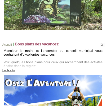
novembre
Cabinet médical
Gendarmerie
15
Restaurant éphémère
novembre
Bureau de poste
|
Bons plans des vacances:
Accueil
Monsieur le maire et l'ensemble du conseil municipal vous
souhaitent d'excellentes vacances.
Voici quelques bons plans pour ceux qui recherchent des activités
à faire dans la région:
Lire la suite
- Accrobranche à Magny en Vexin avec parcours adaptés à tous
les ages, structures gonflables et mini ferme.
- Animations gratuites au parc de la Vallée à Mantes la ville.
- Balades du dimanche avec les guides du Vexin:
voir dates et programme sur le site du parc naturel du
Vexin français.
ICI