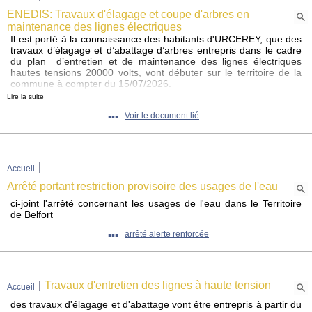
Ci-dessous sont précisées les mesures prises pour préserver nos
ENEDIS: Travaux d'élagage et coupe d'arbres en
ressources en eau.
maintenance des lignes électriques
Il est porté à la connaissance des habitants d'URCEREY, que des
travaux d’élagage et d’abattage d’arbres entrepris dans le cadre
du plan d’entretien et de maintenance des lignes électriques
hautes tensions 20000 volts, vont débuter sur le territoire de la
commune à compter du 15/07/2026.
Ces travaux ont été confiés par ENEDIS, à l’entreprise : SARL
Lire la suite
PIERROT ELAGAGE
▪▪▪
Voir le document lié
Exploitant forestier habilité à réaliser l’élagage à proximité des
lignes électriques.
A SAVOIR : Dans l’éventualité, ou la ligne électrique traverse un
cours d’eau, les rémanents suite à élagage seront éloignés de la
berge afin d’éviter d’être emmenés par le cours d’eau en cas de
|
Accueil
crue ou d’inondation.
RAPPEL : Les rémanents issus de l’élagage sont rangés et
Arrêté portant restriction provisoire des usages de l'eau
laissés à disposition du propriétaire du terrain à qui ils
ci-joint l'arrêté concernant les usages de l'eau dans le Territoire
appartiennent,
de Belfort
l’entreprise n’est pas tenue d’évacuer les produits de coupe.
▪▪▪
arrêté alerte renforcée
|
Travaux d'entretien des lignes à haute tension
Accueil
des travaux d'élagage et d'abattage vont être entrepris à partir du