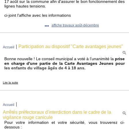
17 août sur la commune afin d'assurer le bon fonctionnement des
lignes hautes tensions.
ci-joint l'affiche avec les informations
▪▪▪
affiche travaux août-décembre
|
Participation au dispositif "Carte avantages jeunes"
Accueil
Bonne nouvelle ! Le conseil municipal a voté à l’unanimité la
prise
en charge d'une partie de la Carte Avantages Jeunes pour
les enfants du village âgés de 4 à 18 ans.
Le principe :
Lire la suite
Sur un coût total de 9€,
la commune prend à sa charge 5€
(55% du montant).
👉 Il ne reste que 4€ ( # 45%) à la charge de la famille !
|
Accueil
📅 Les dates clés à retenir :
Inscriptions en mairie : Jusqu'au 1er août au plus tard
Arrêtés préfectoraux d'interdiction dans le cadre de la
(impératif pour que la commune passe la commande groupée
vigilance rouge canicule
auprès du Belfort Information Jeunesse).
Pour votre information et votre sécurité, vous trouverez ci-
dessous :