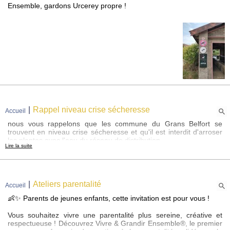
Ensemble, gardons Urcerey propre !
13h30 à 17h00
Le mercredi : 9h00 à 17h00
Le jeudi : 13h00 à 16h00
Permanences du maire :
le mardi matin et mercredi matin
En dehors de ces horaires,
sur Rendez-vous.
Adresse :
2 Rue Fernand Anthony
90800 URCEREY
Tél : 03.84.28.62.33
|
Rappel niveau crise sécheresse
Accueil
Portable : 06.26.90.14.16
mail : mairie@urcerey.fr.
nous vous rappelons que les commune du Grans Belfort se
trouvent en niveau crise sécheresse et qu'il est interdit d'arroser
Plus d'infos pratiques...
les plantes avec l'eau du réseau de distribution
Lire la suite
merci de votre compréhension
Inscrivez-vous pour recevoir, par mail, les dernières informations publiées
sur Urcerey.
OK
|
Ateliers parentalité
Accueil
👶✨ Parents de jeunes enfants, cette invitation est pour vous !
Vous souhaitez vivre une parentalité plus sereine, créative et
respectueuse ! Découvrez Vivre & Grandir Ensemble®, le premier