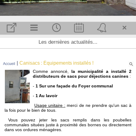
Accueil et Actualité
Les dernières actualités...
Notre commune
L'équipe municipale
|
Canisacs : Équipements installés !
Accueil
Conseil municipal
Comme annoncé,
la municipalité a installé 2
Agenda
distributeurs de sacs pour déjections canines
:
Enfance et jeunesse
-
1 Sur une façade du Foyer communal
Associations
-
1 Au lavoir
Démarches
Usage unitaire :
merci de ne prendre qu'un sac à
la fois pour le bien de tous.
MAIRIE
Vous pouvez jeter les sacs remplis dans les poubelles
Horaires :
communales situées juste à proximité des bornes ou directement
dans vos ordures ménagères.
Secrétariat est ouvert au public :
Le mardi : 9h00 à 12h00