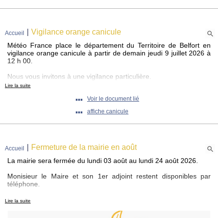
|
Vigilance orange canicule
Accueil
Météo France place le département du Territoire de Belfort en
vigilance orange canicule à partir de demain jeudi 9 juillet 2026 à
12 h 00.
Nous vous invitons à une vigilance particulière.
Lire la suite
▪▪▪
Voir le document lié
Pour mémoire la commune d'URCEREY à proposé un dispositif
de solidarité gratuit, volontaire et facultatif vagues de chaleur et
▪▪▪
affiche canicule
canicule, qui a fait l'objet d'une récente information municipale .
Vous répondez aux critères établis dans ladite communication,
n'hésitez pas à prendre contact avec la mairie pour bénéficier de
|
Fermeture de la mairie en août
Accueil
ce dispositif ( toutes les précisions ci-dessous).
La mairie sera fermée du lundi 03 août au lundi 24 août 2026.
Monisieur le Maire et son 1er adjoint restent disponibles par
téléphone.
Ci-joint la communication communale et les affiches
bonnes vacances à tous !
Lire la suite