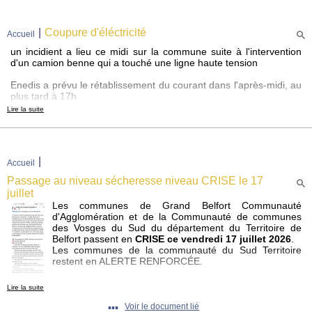
|
Coupure d'éléctricité
Accueil
un incidient a lieu ce midi sur la commune suite à l'intervention
d'un camion benne qui a touché une ligne haute tension
Enedis a prévu le rétablissement du courant dans l'après-midi, au
plus tard à 17h
Lire la suite
nous nous excusons pour cette gêne occasionnée
|
Accueil
Passage au niveau sécheresse niveau CRISE le 17
juillet
Les communes de Grand Belfort Communauté
d'Agglomération et de la Communauté de communes
des Vosges du Sud du département du Territoire de
Belfort passent en
CRISE ce vendredi 17 juillet 2026
.
Les communes de la communauté du Sud Territoire
restent en ALERTE RENFORCÉE.
Il vous est demandé de respecter les mesures de
Lire la suite
restriction des usages de l'eau indiquées dans les tableaux en
annexe.
▪▪▪
Voir le document lié