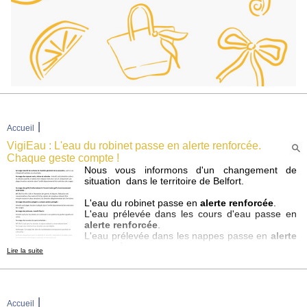
|
Accueil
VigiEau : L'eau du robinet passe en alerte renforcée.
Chaque geste compte !
Nous vous informons d'un changement de
situation dans le territoire de Belfort.
L'eau du robinet passe en
alerte renforcée
.
L'eau prélevée dans les cours d'eau passe en
alerte renforcée
.
L'eau prélevée dans les nappes passe en
alerte
renforcée
.
Lire la suite
Cet arrêté est entré en vigueur depuis le 03/07/2026. Cette
décision a été prise car l'eau sur votre territoire au niveau de la
zone bassin versant de l'Allan_dpt 90 a atteint un seuil critique.
|
Accueil